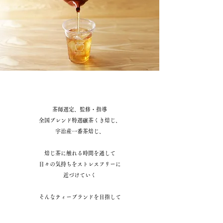
茶師選定、
監修・指導
全国
ブレンド特選
碾
茶くき焙じ、
宇治産
一番茶焙じ、
焙じ茶に触れる時間を通して
日々の気持ちをストレスフリーに
近づけていく
​そんなティーブランドを目指して