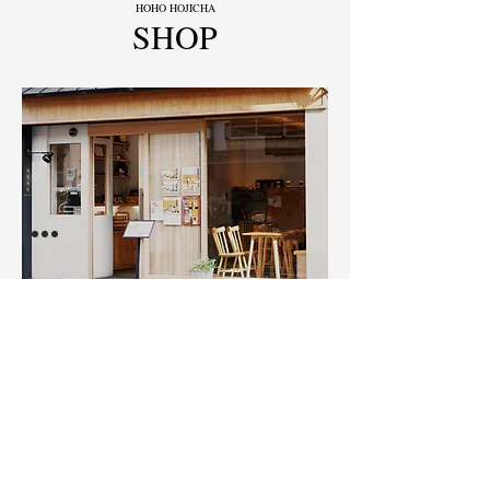
​HOHO HOJICHA
​SHOP
​宇治本店
〒611-0021 京都府宇治市宇治妙楽51番地2
京阪宇治駅より徒歩5分
MAP
0774-22-0977
​営業時間 10:00~18:00 《無休》