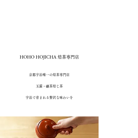
HOHO HOJICHA 焙茶専門店
京都宇治唯一の焙茶専門店
​玉露・
碾
茶焙じ茶
宇治で育まれる贅沢な味わいを